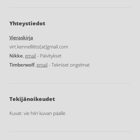
Yhteystiedot
Vieraskirja
virt.kennelliitto[at]gmail.com
Nikke
,
email
- Päivitykset
Timberwolf
,
email
- Tekniset ongelmat
Tekijänoikeudet
Kuvat: vie hiiri kuvan päälle