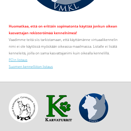
Huomatkaa, että on erittäin sopimatonta käyttää jonkun oikean
kasvattajan rekisteröimää kennelnimeä!
Vaadimme teitä siis tarkistamaan, että käyttämänne virtuaalikennelin
nimi ei ole käytössä myöskään oikeassa maailmassa. Listalle ei lisätä
kenneleitä, joilla on sama kasvattajanimi kuin oikealla kennelillä.
FCI:n listaus
Suomen kennelliiton listaus