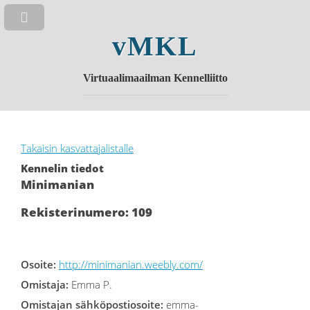
vMKL
Virtuaalimaailman Kennelliitto
Takaisin kasvattajalistalle
Kennelin tiedot
Minimanian
Rekisterinumero: 109
Osoite:
http://minimanian.weebly.com/
Omistaja:
Emma P.
Omistajan sähköpostiosoite:
emma-