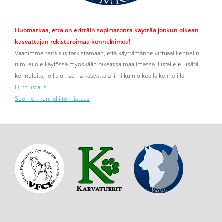
Huomatkaa, että on erittäin sopimatonta käyttää jonkun oikean
kasvattajan rekisteröimää kennelnimeä!
Vaadimme teitä siis tarkistamaan, että käyttämänne virtuaalikennelin
nimi ei ole käytössä myöskään oikeassa maailmassa. Listalle ei lisätä
kenneleitä, joilla on sama kasvattajanimi kuin oikealla kennelillä.
FCI:n listaus
Suomen kennelliiton listaus