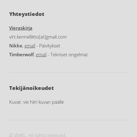
Yhteystiedot
Vieraskirja
virt.kennelliitto[at]gmail.com
Nikke
,
email
- Päivitykset
Timberwolf
,
email
- Tekniset ongelmat
Tekijänoikeudet
Kuvat: vie hiiri kuvan päälle
© VMKL. All rights reserved