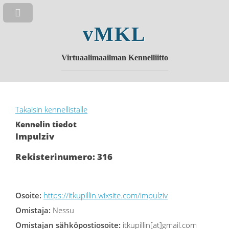
vMKL
Virtuaalimaailman Kennelliitto
Takaisin kennellistalle
Kennelin tiedot
Impulziv
Rekisterinumero: 316
Osoite:
https://itkupillin.wixsite.com/impulziv
Omistaja:
Nessu
Omistajan sähköpostiosoite:
itkupillin[at]gmail.com