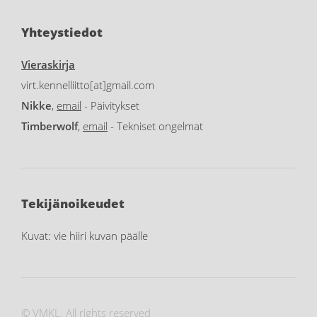
Yhteystiedot
Vieraskirja
virt.kennelliitto[at]gmail.com
Nikke
,
email
- Päivitykset
Timberwolf
,
email
- Tekniset ongelmat
Tekijänoikeudet
Kuvat: vie hiiri kuvan päälle
© VMKL. All rights reserved