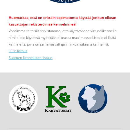
Huomatkaa, että on erittäin sopimatonta käyttää jonkun oikean
kasvattajan rekisteröimää kennelnimeä!
Vaadimme teitä siis tarkistamaan, että käyttämänne virtuaalikennelin
nimi ei ole käytössä myöskään oikeassa maailmassa. Listalle ei lisätä
kenneleitä, joilla on sama kasvattajanimi kuin oikealla kennelillä.
FCI:n listaus
Suomen kennelliiton listaus