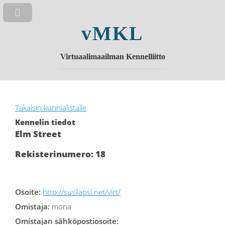
vMKL
Virtuaalimaailman Kennelliitto
Takaisin kunnialistalle
Kennelin tiedot
Elm Street
Rekisterinumero: 18
Osoite:
http://susilapsi.net/virt/
Omistaja:
mona
Omistajan sähköpostiosoite: